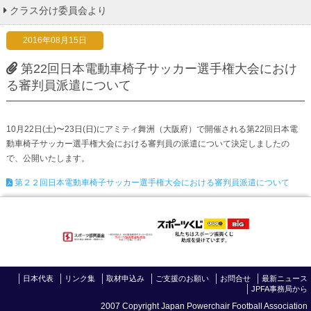
クラス分け委員会より
2016年08月15日
第22回日本電動車椅子サッカー選手権大会におけ
る審判員派遣について
10月22日(土)〜23日(日)にアミティ舞洲（大阪府）で開催される第22回日本電
動車椅子サッカー選手権大会における審判員の派遣について決定しましたの
で、公開いたします。
第２２回日本電動車椅子サッカー選手権大会における審判員派遣について
日本代表
リンク集
取材申込み
ご支援のお願い
お問合せ
最新ニュース
JPFA事務局から
2007 Copyright Japan Powerchair Football Association