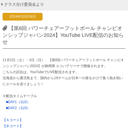
クラス分け委員会より
2024年10月26日
【第8回 パワーチェアーフットボール チャンピオ
ンシップジャパン2024】YouTube LIVE配信のお知ら
せ
11月2日（土）・3日（日）、【第8回 パワーチェアーフットボール チャンピオ
ンシップジャパン2024】が静岡県 エコパアリーナで開催されます。
こちらの試合は、YouTubeでLIVE配信されます。
北海道から鹿児島まで、国内から19チームが日本一の座をかけて集う熱き戦い
にエールを送りましょう！
※配信タイムテーブル
■DAY1（11/2）
■DAY2（11/3）
【Ａコート】
【Ｂコート】