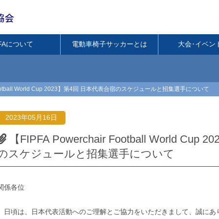
PFAについて
電動車椅子サッカーとは
大会･イベン
r Football World Cup 2023】第4回 日本代表合宿のスケジュールと招集選手について
2023年05月16日
【FIPFA Powerchair Football World C
のスケジュールと招集選手について
関係各位
日頃は、日本代表活動へのご理解とご協力をいただきまして、誠にあ