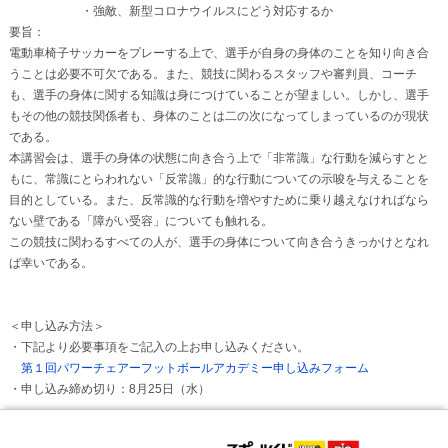
・強敵、新型コロナウイルスにどう対応するか
要旨：
電動車椅子サッカーをプレーする上で、選手が自身の身体のことを知り向き合
うことは必要不可欠である。また、競技に関わるスタッフや審判員、コーチ
も、選手の身体に関する知識は身につけていることが望ましい。しかし、選手
もその他の競技関係者も、身体のことは二の次になってしまっているのが現状
である。
本講習会は、選手の身体の状態に向き合う上で「非常識」な行動を減らすとと
もに、常識にとらわれない「反常識」的な行動についての示唆を与えることを
目的としている。また、反常識的な行動を増やすために乗り越えなければなら
ない壁である「障がい受容」についても触れる。
この競技に関わるすべての人が、選手の身体について向き合うきっかけとなれ
ば幸いである。
＜申し込み方法＞
・下記より必要事項をご記入の上お申し込みください。
第１回パワーチェアーフットボールアカデミー申し込みフォーム
・申し込み締め切り：8月25日（水）